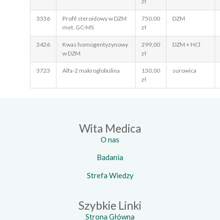
zł
3336
Profil steroidowy w DZM
750,00
DZM
met. GC-MS
zł
3426
Kwas homogentyzynowy
299,00
DZM + HCl
w DZM
zł
3723
Alfa-2 makroglobulina
130,00
surowica
zł
Wita Medica
O nas
Badania
Strefa Wiedzy
Szybkie Linki
Strona Główna