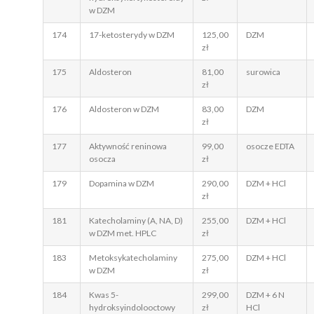
w DZM
174
17-ketosterydy w DZM
125,00
DZM
zł
175
Aldosteron
81,00
surowica
zł
176
Aldosteron w DZM
83,00
DZM
zł
177
Aktywność reninowa
99,00
osocze EDTA
osocza
zł
179
Dopamina w DZM
290,00
DZM + HCl
zł
181
Katecholaminy (A, NA, D)
255,00
DZM + HCl
w DZM met. HPLC
zł
183
Metoksykatecholaminy
275,00
DZM + HCl
w DZM
zł
184
Kwas 5-
299,00
DZM + 6 N
hydroksyindolooctowy
zł
HCl