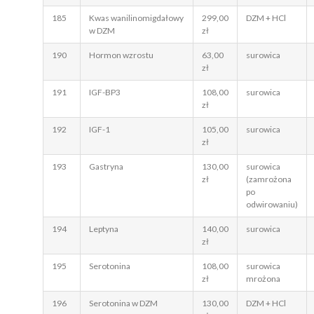
185
Kwas wanilinomigdałowy
299,00
DZM + HCl
w DZM
zł
190
Hormon wzrostu
63,00
surowica
zł
191
IGF-BP3
108,00
surowica
zł
192
IGF-1
105,00
surowica
zł
193
Gastryna
130,00
surowica
zł
(zamrożona
po
odwirowaniu)
194
Leptyna
140,00
surowica
zł
195
Serotonina
108,00
surowica
zł
mrożona
196
Serotonina w DZM
130,00
DZM + HCl