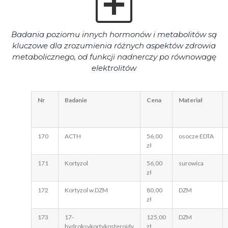
Badania poziomu innych hormonów i metabolitów są
kluczowe dla zrozumienia różnych aspektów zdrowia
metabolicznego, od funkcji nadnerczy po równowagę
elektrolitów
Nr
Badanie
Cena
Materiał
170
ACTH
56,00
osocze EDTA
zł
171
Kortyzol
56,00
surowica
zł
172
Kortyzol w DZM
80,00
DZM
zł
173
17-
125,00
DZM
hydroksykortykosteroidy
zł