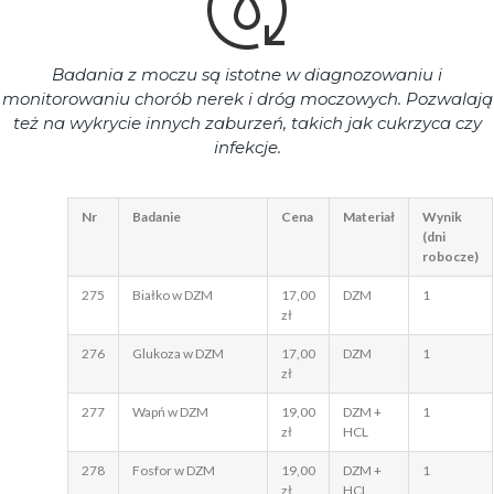
Badania z moczu są istotne w diagnozowaniu i
monitorowaniu chorób nerek i dróg moczowych. Pozwalają
też na wykrycie innych zaburzeń, takich jak cukrzyca czy
infekcje.
Nr
Badanie
Cena
Materiał
Wynik
(dni
robocze)
275
Białko w DZM
17,00
DZM
1
zł
276
Glukoza w DZM
17,00
DZM
1
zł
277
Wapń w DZM
19,00
DZM +
1
zł
HCL
278
Fosfor w DZM
19,00
DZM +
1
zł
HCL