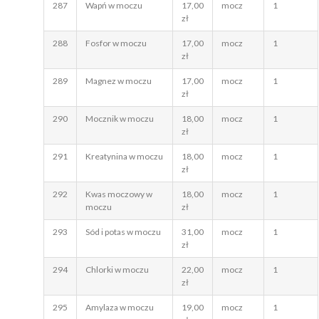
287
Wapń w moczu
17,00
mocz
1
zł
288
Fosfor w moczu
17,00
mocz
1
zł
289
Magnez w moczu
17,00
mocz
1
zł
290
Mocznik w moczu
18,00
mocz
1
zł
291
Kreatynina w moczu
18,00
mocz
1
zł
292
Kwas moczowy w
18,00
mocz
1
moczu
zł
293
Sód i potas w moczu
31,00
mocz
1
zł
294
Chlorki w moczu
22,00
mocz
1
zł
295
Amylaza w moczu
19,00
mocz
1