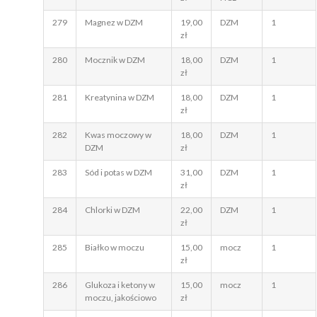
279
Magnez w DZM
19,00
DZM
1
zł
280
Mocznik w DZM
18,00
DZM
1
zł
281
Kreatynina w DZM
18,00
DZM
1
zł
282
Kwas moczowy w
18,00
DZM
1
DZM
zł
283
Sód i potas w DZM
31,00
DZM
1
zł
284
Chlorki w DZM
22,00
DZM
1
zł
285
Białko w moczu
15,00
mocz
1
zł
286
Glukoza i ketony w
15,00
mocz
1
moczu, jakościowo
zł