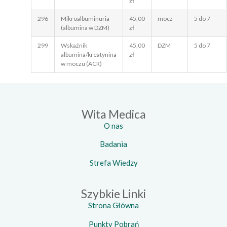
zł
296
Mikroalbuminuria
45,00
mocz
5 do 7
(albumina w DZM)
zł
299
Wskaźnik
45,00
DZM
5 do 7
albumina/kreatynina
zł
w moczu (ACR)
Wita Medica
O nas
Badania
Strefa Wiedzy
Szybkie Linki
Strona Główna
Punkty Pobrań