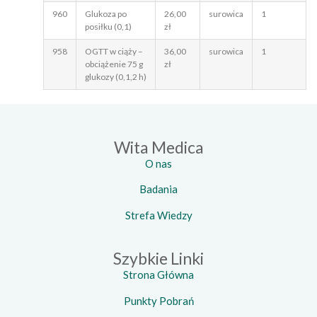
960
Glukoza po
26,00
surowica
1
posiłku (0,1)
zł
958
OGTT w ciąży –
36,00
surowica
1
obciążenie 75 g
zł
glukozy (0,1,2 h)
Wita Medica
O nas
Badania
Strefa Wiedzy
Szybkie Linki
Strona Główna
Punkty Pobrań