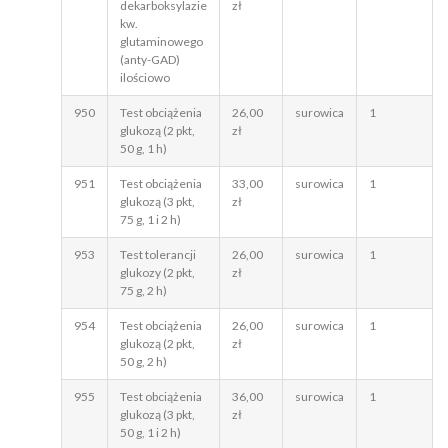
dekarboksylazie
zł
kw.
glutaminowego
(anty-GAD)
ilościowo
950
Test obciążenia
26,00
surowica
1
glukozą (2 pkt,
zł
50 g, 1 h)
951
Test obciążenia
33,00
surowica
1
glukozą (3 pkt,
zł
75 g, 1 i 2 h)
953
Test tolerancji
26,00
surowica
1
glukozy (2 pkt,
zł
75 g, 2 h)
954
Test obciążenia
26,00
surowica
1
glukozą (2 pkt,
zł
50 g, 2 h)
955
Test obciążenia
36,00
surowica
1
glukozą (3 pkt,
zł
50 g, 1 i 2 h)