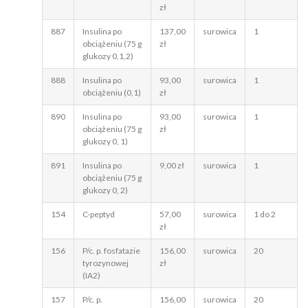
zł
887
Insulina po
137,00
surowica
1
obciążeniu (75 g
zł
glukozy 0,1,2)
888
Insulina po
93,00
surowica
1
obciążeniu (0,1)
zł
890
Insulina po
93,00
surowica
1
obciążeniu (75 g
zł
glukozy 0, 1)
891
Insulina po
9,00 zł
surowica
1
obciążeniu (75 g
glukozy 0, 2)
154
C-peptyd
57,00
surowica
1 do 2
zł
156
P/c. p. fosfatazie
156,00
surowica
20
tyrozynowej
zł
(IA2)
157
P/c. p.
156,00
surowica
20