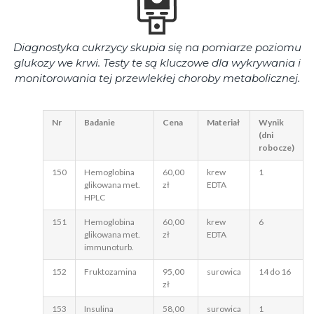
Diagnostyka cukrzycy skupia się na pomiarze poziomu
glukozy we krwi. Testy te są kluczowe dla wykrywania i
monitorowania tej przewlekłej choroby metabolicznej.
Nr
Badanie
Cena
Materiał
Wynik
(dni
robocze)
150
Hemoglobina
60,00
krew
1
glikowana met.
zł
EDTA
HPLC
151
Hemoglobina
60,00
krew
6
glikowana met.
zł
EDTA
immunoturb.
152
Fruktozamina
95,00
surowica
14 do 16
zł
153
Insulina
58,00
surowica
1