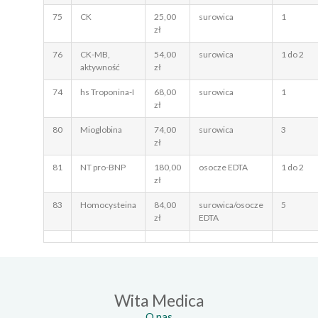
75
CK
25,00
surowica
1
zł
76
CK-MB,
54,00
surowica
1 do 2
aktywność
zł
74
hs Troponina-I
68,00
surowica
1
zł
80
Mioglobina
74,00
surowica
3
zł
81
NT pro-BNP
180,00
osocze EDTA
1 do 2
zł
83
Homocysteina
84,00
surowica/osocze
5
zł
EDTA
Wita Medica
O nas