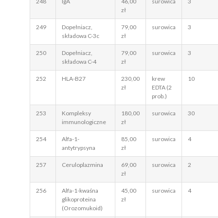
248
IgA
46,00
surowica
3
zł
249
Dopełniacz,
79,00
surowica
3
składowa C-3c
zł
250
Dopełniacz,
79,00
surowica
3
składowa C-4
zł
252
HLA-B27
230,00
krew
10
zł
EDTA (2
prob.)
253
Kompleksy
180,00
surowica
30
immunologiczne
zł
254
Alfa-1-
85,00
surowica
4
antytrypsyna
zł
257
Ceruloplazmina
69,00
surowica
2
zł
256
Alfa-1-kwaśna
45,00
surowica
4
glikoproteina
zł
(Orozomukoid)