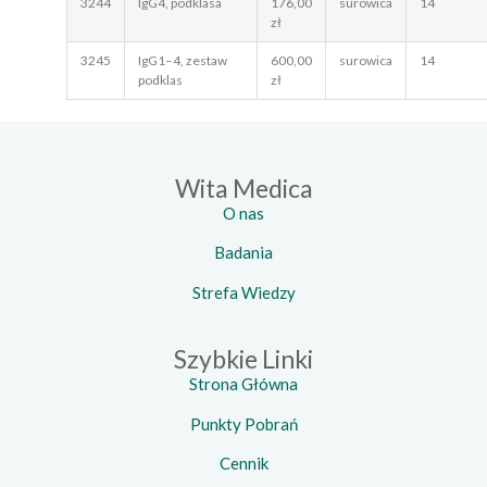
3244
IgG4, podklasa
176,00
surowica
14
zł
3245
IgG1–4, zestaw
600,00
surowica
14
podklas
zł
Wita Medica
O nas
Badania
Strefa Wiedzy
Szybkie Linki
Strona Główna
Punkty Pobrań
Cennik