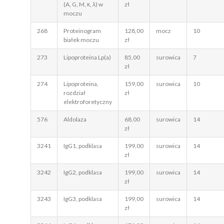
(A, G, M, κ, λ) w
zł
moczu
268
Proteinogram
128,00
mocz
10
białek moczu
zł
273
Lipoproteina Lp(a)
85,00
surowica
7
zł
274
Lipoproteina,
159,00
surowica
10
rozdział
zł
elektroforetyczny
576
Aldolaza
68,00
surowica
14
zł
3241
IgG1, podklasa
199,00
surowica
14
zł
3242
IgG2, podklasa
199,00
surowica
14
zł
3243
IgG3, podklasa
199,00
surowica
14
zł