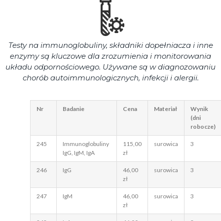
Testy na immunoglobuliny, składniki dopełniacza i inne
enzymy są kluczowe dla zrozumienia i monitorowania
układu odpornościowego. Używane są w diagnozowaniu
chorób autoimmunologicznych, infekcji i alergii.
Nr
Badanie
Cena
Materiał
Wynik
(dni
robocze)
245
Immunoglobuliny
115,00
surowica
3
IgG, IgM, IgA
zł
246
IgG
46,00
surowica
3
zł
247
IgM
46,00
surowica
3
zł