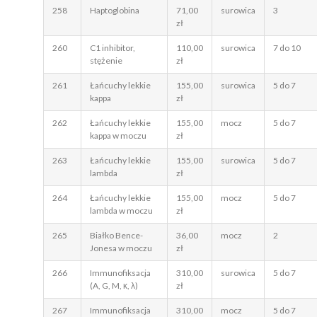
258
Haptoglobina
71,00
surowica
3
zł
260
C1 inhibitor,
110,00
surowica
7 do 10
stężenie
zł
261
Łańcuchy lekkie
155,00
surowica
5 do 7
kappa
zł
262
Łańcuchy lekkie
155,00
mocz
5 do 7
kappa w moczu
zł
263
Łańcuchy lekkie
155,00
surowica
5 do 7
lambda
zł
264
Łańcuchy lekkie
155,00
mocz
5 do 7
lambda w moczu
zł
265
Białko Bence-
36,00
mocz
2
Jonesa w moczu
zł
266
Immunofiksacja
310,00
surowica
5 do 7
(A, G, M, κ, λ)
zł
267
Immunofiksacja
310,00
mocz
5 do 7