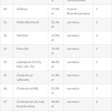
zł
cytrynianowe
10
Glukoza
17,00
osocze
1
zł
fluorek/surowica
11
Elektrolity (Na,K)
31,00
surowica
1
zł
12
Sód (Na)
19,00
surowica
1
zł
13
Potas (K)
19,00
surowica
1
zł
14
Lipidogram (CHOL,
46,00
surowica
1
HDL, LDL, TG)
zł
15
Cholesterol
21,00
surowica
1
całkowity
zł
16
Cholesterol HDL
21,00
surowica
1
zł
17
Cholesterol LDL met.
44,00
surowica
2
bezpośrednią
zł