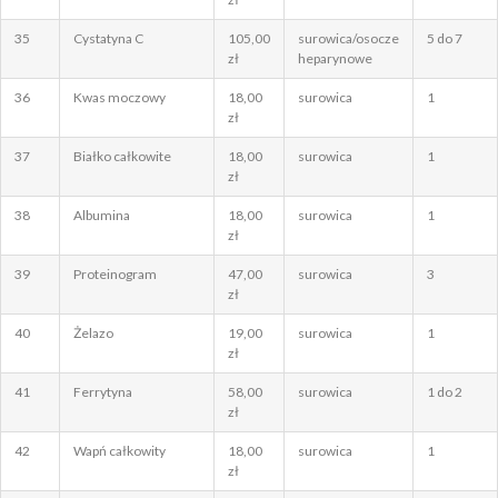
35
Cystatyna C
105,00
surowica/osocze
5 do 7
zł
heparynowe
36
Kwas moczowy
18,00
surowica
1
zł
37
Białko całkowite
18,00
surowica
1
zł
38
Albumina
18,00
surowica
1
zł
39
Proteinogram
47,00
surowica
3
zł
40
Żelazo
19,00
surowica
1
zł
41
Ferrytyna
58,00
surowica
1 do 2
zł
42
Wapń całkowity
18,00
surowica
1
zł