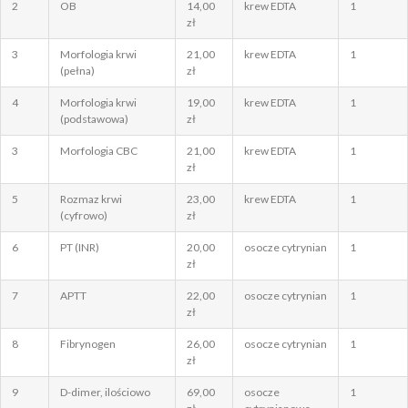
2
OB
14,00
krew EDTA
1
zł
3
Morfologia krwi
21,00
krew EDTA
1
(pełna)
zł
4
Morfologia krwi
19,00
krew EDTA
1
(podstawowa)
zł
3
Morfologia CBC
21,00
krew EDTA
1
zł
5
Rozmaz krwi
23,00
krew EDTA
1
(cyfrowo)
zł
6
PT (INR)
20,00
osocze cytrynian
1
zł
7
APTT
22,00
osocze cytrynian
1
zł
8
Fibrynogen
26,00
osocze cytrynian
1
zł
9
D-dimer, ilościowo
69,00
osocze
1