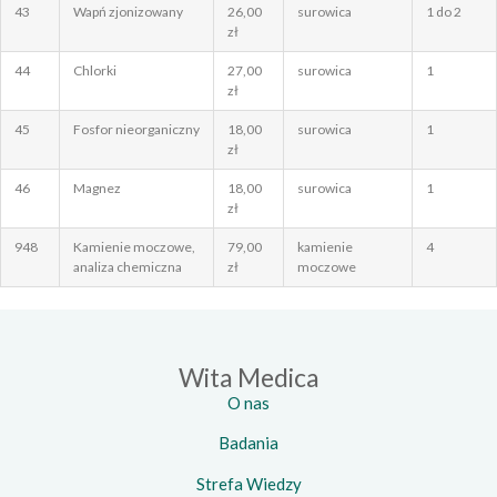
43
Wapń zjonizowany
26,00
surowica
1 do 2
zł
44
Chlorki
27,00
surowica
1
zł
45
Fosfor nieorganiczny
18,00
surowica
1
zł
46
Magnez
18,00
surowica
1
zł
948
Kamienie moczowe,
79,00
kamienie
4
analiza chemiczna
zł
moczowe
Wita Medica
O nas
Badania
Strefa Wiedzy