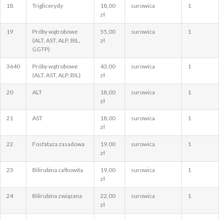
18
Triglicerydy
18,00
surowica
1
zł
19
Próby wątrobowe
55,00
surowica
1
(ALT, AST, ALP, BIL,
zł
GGTP)
3640
Próby wątrobowe
43,00
surowica
1
(ALT, AST, ALP, BIL)
zł
20
ALT
18,00
surowica
1
zł
21
AST
18,00
surowica
1
zł
22
Fosfataza zasadowa
19,00
surowica
1
zł
23
Bilirubina całkowita
19,00
surowica
1
zł
24
Bilirubina związana
22,00
surowica
1
zł