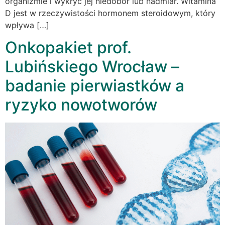
organizmie i wykryć jej niedobór lub nadmiar. Witamina
D jest w rzeczywistości hormonem steroidowym, który
wpływa […]
Onkopakiet prof.
Lubińskiego Wrocław –
badanie pierwiastków a
ryzyko nowotworów