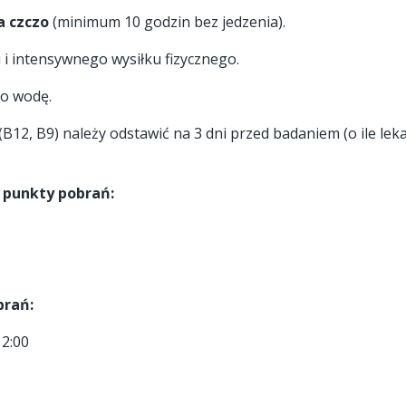
a czczo
(minimum 10 godzin bez jedzenia).
u i intensywnego wysiłku fizycznego.
ko wodę.
(B12, B9) należy odstawić na 3 dni przed badaniem (o ile lek
 punkty pobrań:
brań:
2:00