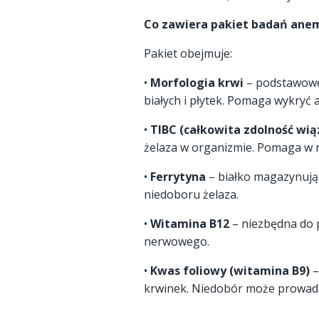
Co zawiera pakiet badań ane
Pakiet obejmuje:
•
Morfologia krwi
– podstawowe 
białych i płytek. Pomaga wykryć 
•
TIBC (całkowita zdolność wią
żelaza w organizmie. Pomaga w r
•
Ferrytyna
– białko magazynując
niedoboru żelaza.
•
Witamina B12
– niezbędna do 
nerwowego.
•
Kwas foliowy (witamina B9)
–
krwinek. Niedobór może prowadz