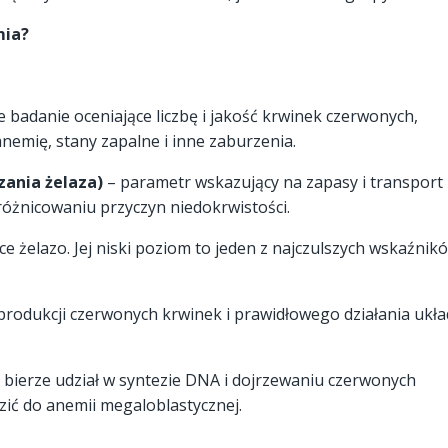
mia?
badanie oceniające liczbę i jakość krwinek czerwonych,
anemię, stany zapalne i inne zaburzenia.
zania żelaza)
– parametr wskazujący na zapasy i transport
óżnicowaniu przyczyn niedokrwistości.
e żelazo. Jej niski poziom to jeden z najczulszych wskaźnik
produkcji czerwonych krwinek i prawidłowego działania ukł
 bierze udział w syntezie DNA i dojrzewaniu czerwonych
ić do anemii megaloblastycznej.