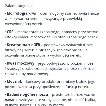
Pakiet obejmuje:
•
Morfologia krwi
– ocenia ogólny stan zdrowia i może
wskazywać na anemię związaną z przewlekłą
niewydolnością nerek.
•
CRP
– marker stanu zapalnego, pomocny przy ocenie
infekcji układu moczowego lub stanu zapalnego nerek.
•
Kreatynina + eGFR
– podstawowy wskaźnik funkcji
filtracyjnej nerek. Obliczany współczynnik eGFR
pozwala na ocenę stopnia wydolności nerek.
•
Kwas moczowy
– jego podwyższony poziom może
świadczyć o zaburzeniach wydalania przez nerki lub
rozwoju dny moczanowej.
•
Mocznik
– końcowy produkt przemiany białek; jego
poziom wzrasta przy upośledzeniu funkcji nerek.
•
Badanie ogólne moczu
– proste, ale bardzo ważne
badanie wykrywające stany zapalne, obecność białka,
glukozy, bakterii lub krwi w moczu.