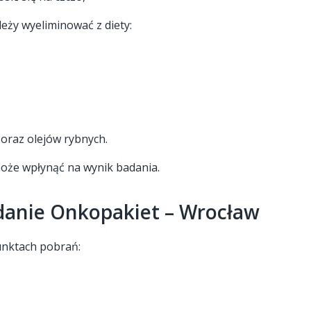
ży wyeliminować z diety:
oraz olejów rybnych.
że wpłynąć na wynik badania.
danie Onkopakiet – Wrocław
unktach pobrań: