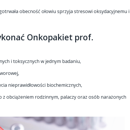
ługotrwała obecność ołowiu sprzyja stresowi oksydacyjnemu i
konać Onkopakiet prof.
ch i toksycznych w jednym badaniu,
worowej,
a nieprawidłowości biochemicznych,
z obciążeniem rodzinnym, palaczy oraz osób narażonych