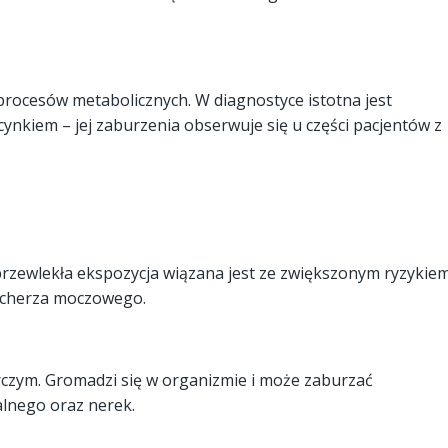
procesów metabolicznych. W diagnostyce istotna jest
nkiem – jej zaburzenia obserwuje się u części pacjentów z
przewlekła ekspozycja wiązana jest ze zwiększonym ryzykie
ęcherza moczowego.
órczym. Gromadzi się w organizmie i może zaburzać
lnego oraz nerek.