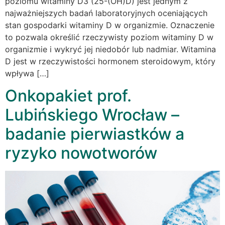
poziomu witaminy D3 (25-(OH)D) jest jednym z
najważniejszych badań laboratoryjnych oceniających
stan gospodarki witaminy D w organizmie. Oznaczenie
to pozwala określić rzeczywisty poziom witaminy D w
organizmie i wykryć jej niedobór lub nadmiar. Witamina
D jest w rzeczywistości hormonem steroidowym, który
wpływa […]
Onkopakiet prof.
Lubińskiego Wrocław –
badanie pierwiastków a
ryzyko nowotworów