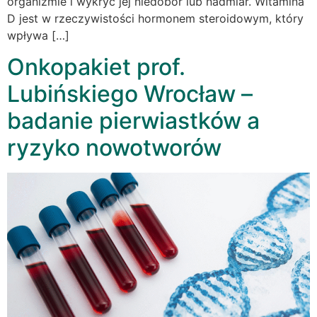
organizmie i wykryć jej niedobór lub nadmiar. Witamina
D jest w rzeczywistości hormonem steroidowym, który
wpływa […]
Onkopakiet prof.
Lubińskiego Wrocław –
badanie pierwiastków a
ryzyko nowotworów