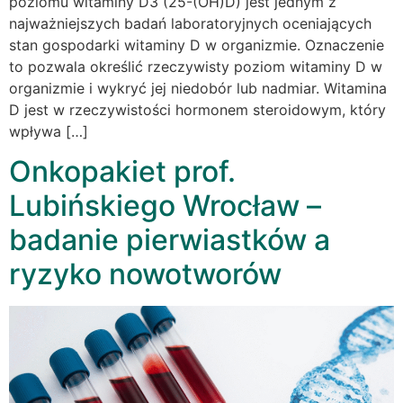
poziomu witaminy D3 (25-(OH)D) jest jednym z
najważniejszych badań laboratoryjnych oceniających
stan gospodarki witaminy D w organizmie. Oznaczenie
to pozwala określić rzeczywisty poziom witaminy D w
organizmie i wykryć jej niedobór lub nadmiar. Witamina
D jest w rzeczywistości hormonem steroidowym, który
wpływa […]
Onkopakiet prof.
Lubińskiego Wrocław –
badanie pierwiastków a
ryzyko nowotworów