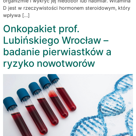
organizmie i wykryć jej niedobór lub nadmiar. Witamina
D jest w rzeczywistości hormonem steroidowym, który
wpływa […]
Onkopakiet prof.
Lubińskiego Wrocław –
badanie pierwiastków a
ryzyko nowotworów