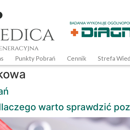
as
Punkty Pobrań
Cennik
Strefa Wie
ikowa
ań
dlaczego warto sprawdzić po