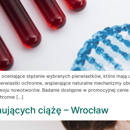
wi oceniające stężenie wybranych pierwiastków, które ma
rwiastki ochronne, wspierające naturalne mechanizmy obro
oju nowotworów. Badanie dostępne w promocyjnej cenie 199
chronne […]
nujących ciążę – Wrocław