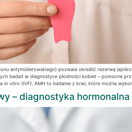
u antymüllerowskiego) pozwala określić rezerwę jajnikow
szych badań w diagnostyce płodności kobiet – pomocne przy
 in vitro (IVF). AMH to badanie z krwi, które można wyko
wy – diagnostyka hormonalna 