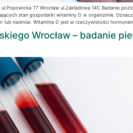
 ul.Popowicka 77 Wrocław ul.Zakładowa 14C Badanie pozi
iających stan gospodarki witaminy D w organizmie. Oznacz
ór lub nadmiar. Witamina D jest w rzeczywistości hormon
ńskiego Wrocław – badanie pi