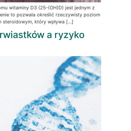
omu witaminy D3 (25-(OH)D) jest jednym z
enie to pozwala określić rzeczywisty poziom
em steroidowym, który wpływa […]
erwiastków a ryzyko