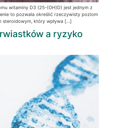
omu witaminy D3 (25-(OH)D) jest jednym z
enie to pozwala określić rzeczywisty poziom
em steroidowym, który wpływa […]
erwiastków a ryzyko