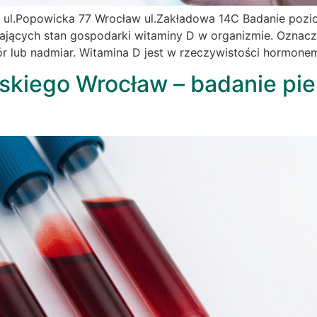
 ul.Popowicka 77 Wrocław ul.Zakładowa 14C Badanie pozi
iających stan gospodarki witaminy D w organizmie. Oznacz
ór lub nadmiar. Witamina D jest w rzeczywistości hormon
ńskiego Wrocław – badanie pi