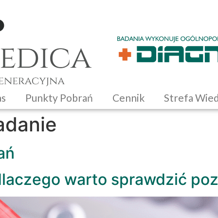
as
Punkty Pobrań
Cennik
Strefa Wie
adanie
ań
dlaczego warto sprawdzić po