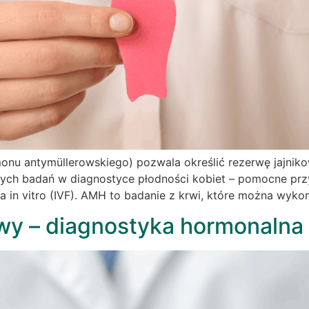
u antymüllerowskiego) pozwala określić rezerwę jajnikow
szych badań w diagnostyce płodności kobiet – pomocne przy
 in vitro (IVF). AMH to badanie z krwi, które można wyko
wy – diagnostyka hormonalna 