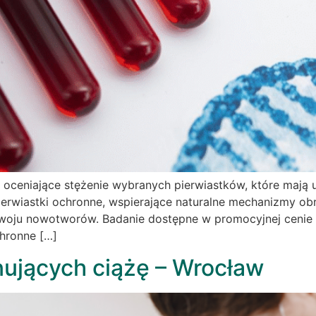
wi oceniające stężenie wybranych pierwiastków, które ma
rwiastki ochronne, wspierające naturalne mechanizmy obro
oju nowotworów. Badanie dostępne w promocyjnej cenie 199
chronne […]
nujących ciążę – Wrocław