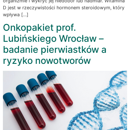
organizmie i wykryć jej niedobór lub nadmiar. Witamina
D jest w rzeczywistości hormonem steroidowym, który
wpływa […]
Onkopakiet prof.
Lubińskiego Wrocław –
badanie pierwiastków a
ryzyko nowotworów