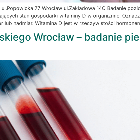
 ul.Popowicka 77 Wrocław ul.Zakładowa 14C Badanie pozi
iających stan gospodarki witaminy D w organizmie. Oznacz
ór lub nadmiar. Witamina D jest w rzeczywistości hormon
ńskiego Wrocław – badanie pi