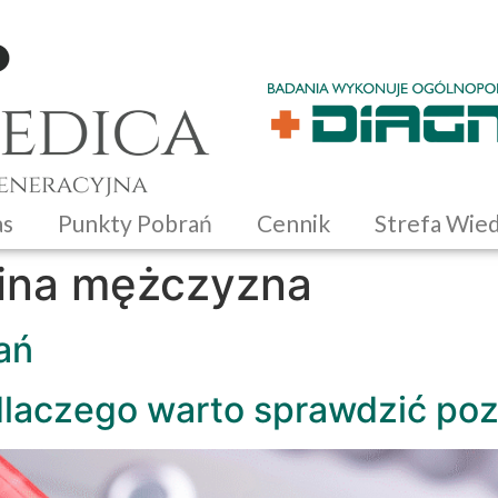
as
Punkty Pobrań
Cennik
Strefa Wie
lina mężczyzna
ań
dlaczego warto sprawdzić po