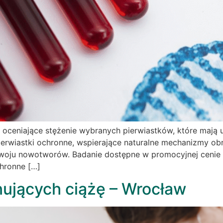
wi oceniające stężenie wybranych pierwiastków, które ma
rwiastki ochronne, wspierające naturalne mechanizmy obro
oju nowotworów. Badanie dostępne w promocyjnej cenie 199
chronne […]
nujących ciążę – Wrocław