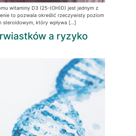
omu witaminy D3 (25-(OH)D) jest jednym z
enie to pozwala określić rzeczywisty poziom
em steroidowym, który wpływa […]
erwiastków a ryzyko