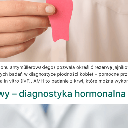
u antymüllerowskiego) pozwala określić rezerwę jajnikow
szych badań w diagnostyce płodności kobiet – pomocne przy
 in vitro (IVF). AMH to badanie z krwi, które można wyko
wy – diagnostyka hormonalna 