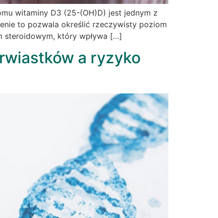
omu witaminy D3 (25-(OH)D) jest jednym z
enie to pozwala określić rzeczywisty poziom
em steroidowym, który wpływa […]
erwiastków a ryzyko