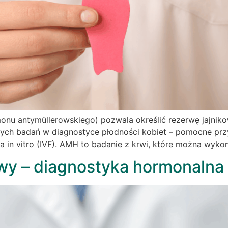
u antymüllerowskiego) pozwala określić rezerwę jajnikow
szych badań w diagnostyce płodności kobiet – pomocne przy
 in vitro (IVF). AMH to badanie z krwi, które można wyko
wy – diagnostyka hormonalna 