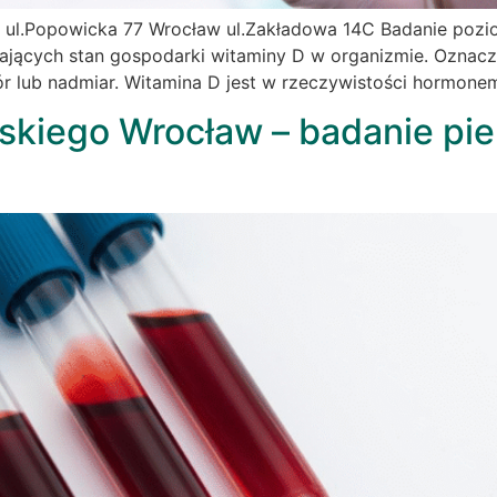
 ul.Popowicka 77 Wrocław ul.Zakładowa 14C Badanie pozi
iających stan gospodarki witaminy D w organizmie. Oznacz
ór lub nadmiar. Witamina D jest w rzeczywistości hormon
ńskiego Wrocław – badanie pi