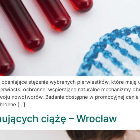
wi oceniające stężenie wybranych pierwiastków, które ma
rwiastki ochronne, wspierające naturalne mechanizmy obro
oju nowotworów. Badanie dostępne w promocyjnej cenie 199
chronne […]
nujących ciążę – Wrocław