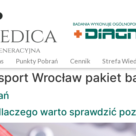
as
Punkty Pobrań
Cennik
Strefa Wie
sport Wrocław pakiet 
ań
dlaczego warto sprawdzić po