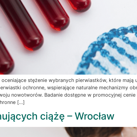
wi oceniające stężenie wybranych pierwiastków, które ma
rwiastki ochronne, wspierające naturalne mechanizmy obro
oju nowotworów. Badanie dostępne w promocyjnej cenie 199
chronne […]
nujących ciążę – Wrocław