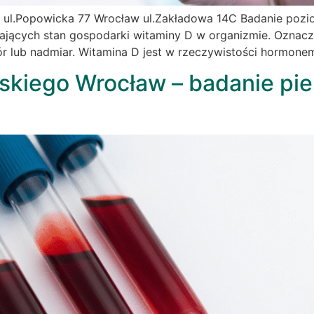
 ul.Popowicka 77 Wrocław ul.Zakładowa 14C Badanie pozi
iających stan gospodarki witaminy D w organizmie. Oznacz
ór lub nadmiar. Witamina D jest w rzeczywistości hormon
ńskiego Wrocław – badanie pi