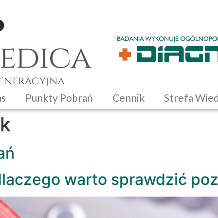
as
Punkty Pobrań
Cennik
Strefa Wie
ek
ań
dlaczego warto sprawdzić po