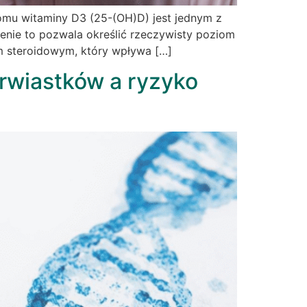
omu witaminy D3 (25-(OH)D) jest jednym z
enie to pozwala określić rzeczywisty poziom
em steroidowym, który wpływa […]
erwiastków a ryzyko