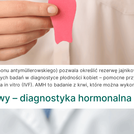
u antymüllerowskiego) pozwala określić rezerwę jajnikow
szych badań w diagnostyce płodności kobiet – pomocne przy
 in vitro (IVF). AMH to badanie z krwi, które można wyko
wy – diagnostyka hormonalna 