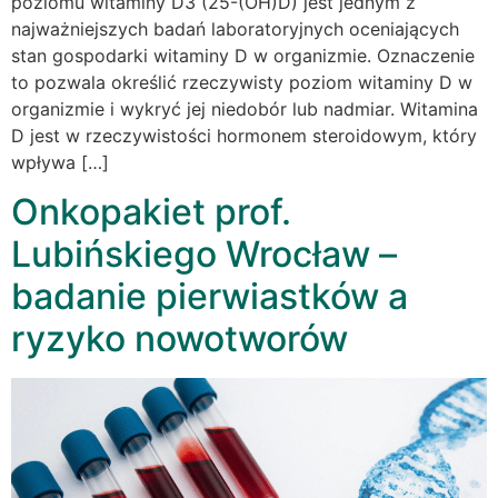
poziomu witaminy D3 (25-(OH)D) jest jednym z
najważniejszych badań laboratoryjnych oceniających
stan gospodarki witaminy D w organizmie. Oznaczenie
to pozwala określić rzeczywisty poziom witaminy D w
organizmie i wykryć jej niedobór lub nadmiar. Witamina
D jest w rzeczywistości hormonem steroidowym, który
wpływa […]
Onkopakiet prof.
Lubińskiego Wrocław –
badanie pierwiastków a
ryzyko nowotworów