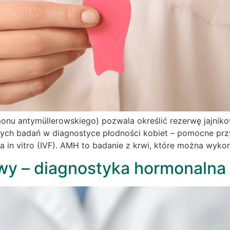
u antymüllerowskiego) pozwala określić rezerwę jajnikow
szych badań w diagnostyce płodności kobiet – pomocne przy
 in vitro (IVF). AMH to badanie z krwi, które można wyko
wy – diagnostyka hormonalna 