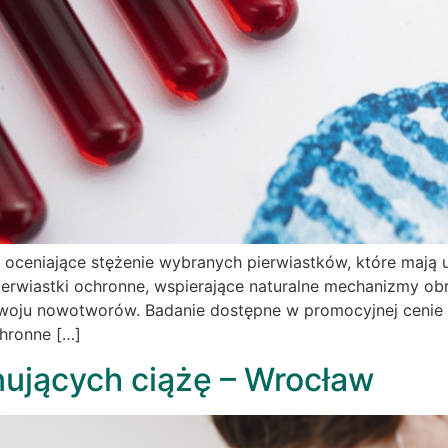
wi oceniające stężenie wybranych pierwiastków, które ma
rwiastki ochronne, wspierające naturalne mechanizmy obro
oju nowotworów. Badanie dostępne w promocyjnej cenie 199
chronne […]
nujących ciążę – Wrocław