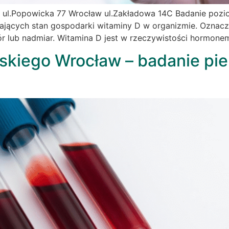
 ul.Popowicka 77 Wrocław ul.Zakładowa 14C Badanie pozi
iających stan gospodarki witaminy D w organizmie. Oznacz
ór lub nadmiar. Witamina D jest w rzeczywistości hormon
ńskiego Wrocław – badanie pi