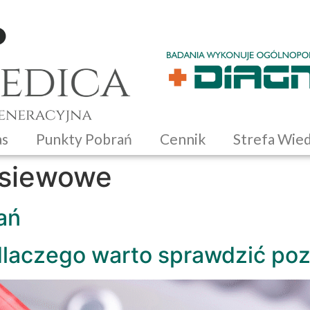
as
Punkty Pobrań
Cennik
Strefa Wie
esiewowe
ań
dlaczego warto sprawdzić po