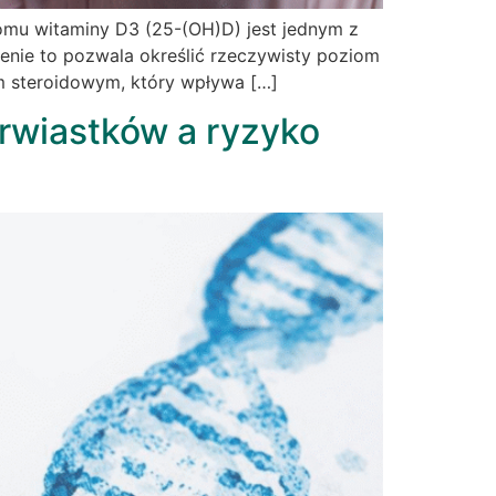
omu witaminy D3 (25-(OH)D) jest jednym z
enie to pozwala określić rzeczywisty poziom
em steroidowym, który wpływa […]
erwiastków a ryzyko