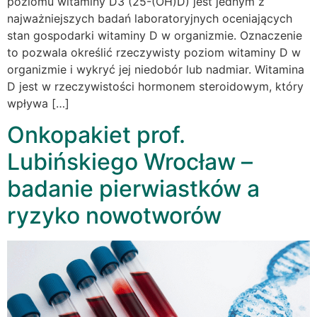
poziomu witaminy D3 (25-(OH)D) jest jednym z
najważniejszych badań laboratoryjnych oceniających
stan gospodarki witaminy D w organizmie. Oznaczenie
to pozwala określić rzeczywisty poziom witaminy D w
organizmie i wykryć jej niedobór lub nadmiar. Witamina
D jest w rzeczywistości hormonem steroidowym, który
wpływa […]
Onkopakiet prof.
Lubińskiego Wrocław –
badanie pierwiastków a
ryzyko nowotworów