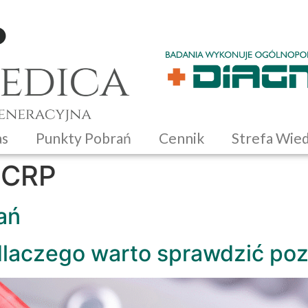
as
Punkty Pobrań
Cennik
Strefa Wie
 CRP
ań
dlaczego warto sprawdzić po