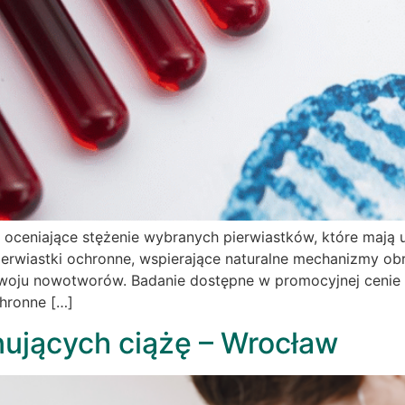
wi oceniające stężenie wybranych pierwiastków, które ma
rwiastki ochronne, wspierające naturalne mechanizmy obro
oju nowotworów. Badanie dostępne w promocyjnej cenie 199
chronne […]
nujących ciążę – Wrocław