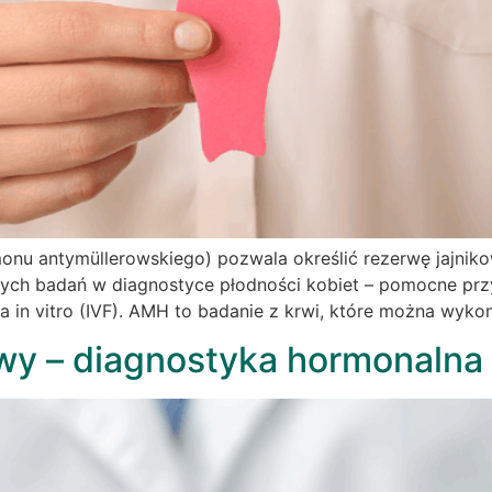
u antymüllerowskiego) pozwala określić rezerwę jajnikow
szych badań w diagnostyce płodności kobiet – pomocne przy
 in vitro (IVF). AMH to badanie z krwi, które można wyko
wy – diagnostyka hormonalna 