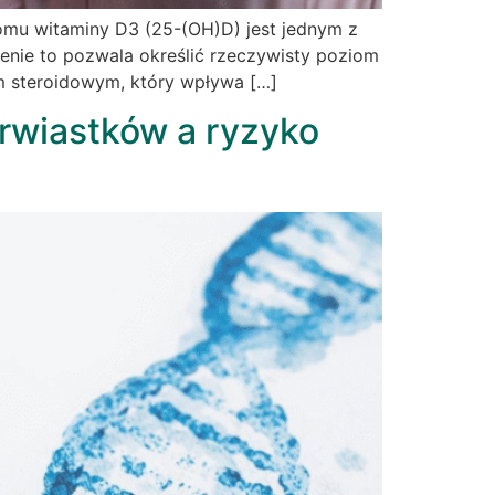
omu witaminy D3 (25-(OH)D) jest jednym z
enie to pozwala określić rzeczywisty poziom
em steroidowym, który wpływa […]
erwiastków a ryzyko