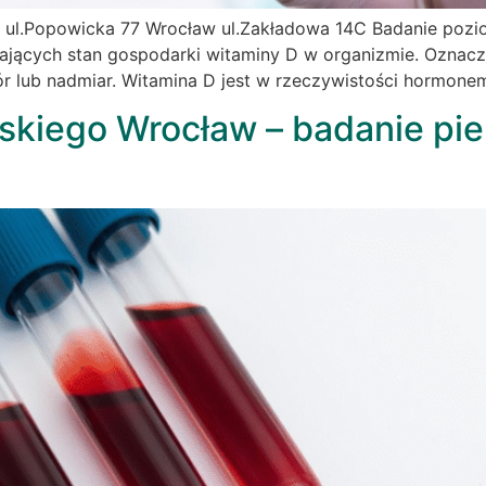
 ul.Popowicka 77 Wrocław ul.Zakładowa 14C Badanie pozi
iających stan gospodarki witaminy D w organizmie. Oznacz
ór lub nadmiar. Witamina D jest w rzeczywistości hormon
ńskiego Wrocław – badanie pi