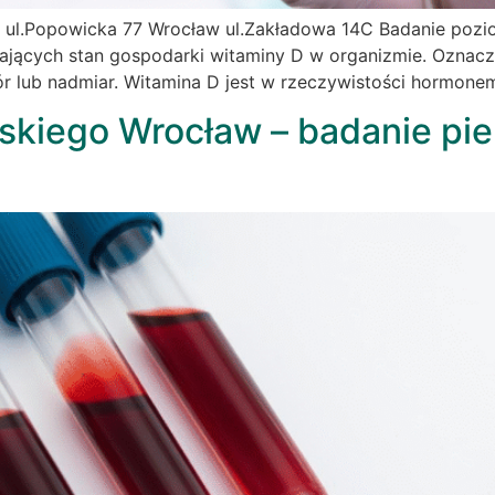
 ul.Popowicka 77 Wrocław ul.Zakładowa 14C Badanie pozi
iających stan gospodarki witaminy D w organizmie. Oznacz
ór lub nadmiar. Witamina D jest w rzeczywistości hormon
ńskiego Wrocław – badanie pi