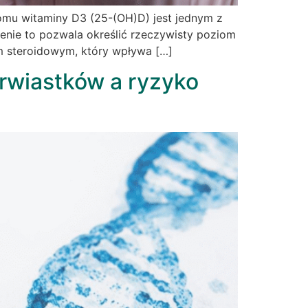
omu witaminy D3 (25-(OH)D) jest jednym z
enie to pozwala określić rzeczywisty poziom
em steroidowym, który wpływa […]
erwiastków a ryzyko