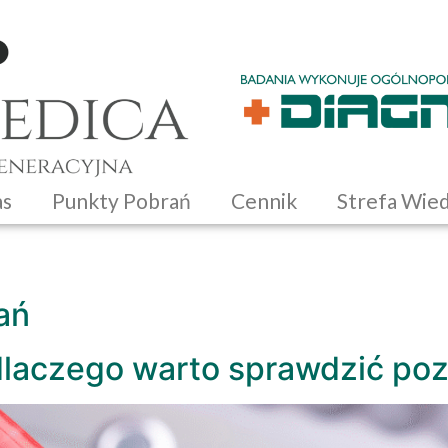
as
Punkty Pobrań
Cennik
Strefa Wie
ań
dlaczego warto sprawdzić po