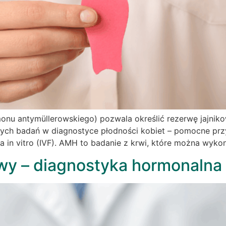
u antymüllerowskiego) pozwala określić rezerwę jajnikow
szych badań w diagnostyce płodności kobiet – pomocne przy
 in vitro (IVF). AMH to badanie z krwi, które można wyko
wy – diagnostyka hormonalna 