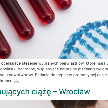
wi oceniające stężenie wybranych pierwiastków, które ma
rwiastki ochronne, wspierające naturalne mechanizmy obro
oju nowotworów. Badanie dostępne w promocyjnej cenie 199
chronne […]
nujących ciążę – Wrocław