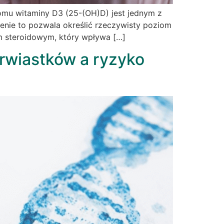
omu witaminy D3 (25-(OH)D) jest jednym z
enie to pozwala określić rzeczywisty poziom
em steroidowym, który wpływa […]
erwiastków a ryzyko