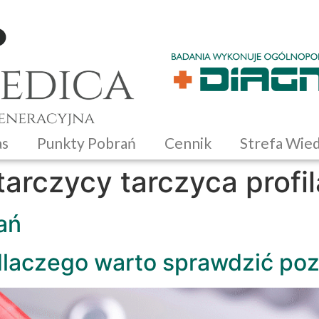
as
Punkty Pobrań
Cennik
Strefa Wie
tarczycy tarczyca profi
ań
dlaczego warto sprawdzić po