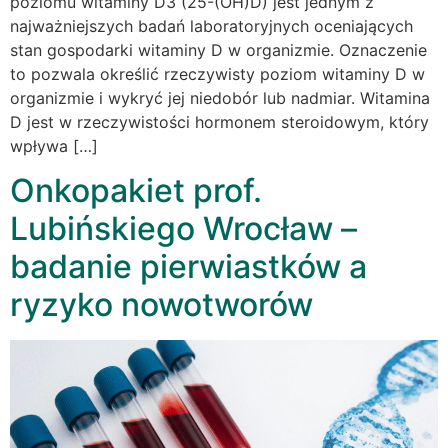
poziomu witaminy D3 (25-(OH)D) jest jednym z
najważniejszych badań laboratoryjnych oceniających
stan gospodarki witaminy D w organizmie. Oznaczenie
to pozwala określić rzeczywisty poziom witaminy D w
organizmie i wykryć jej niedobór lub nadmiar. Witamina
D jest w rzeczywistości hormonem steroidowym, który
wpływa […]
Onkopakiet prof.
Lubińskiego Wrocław –
badanie pierwiastków a
ryzyko nowotworów