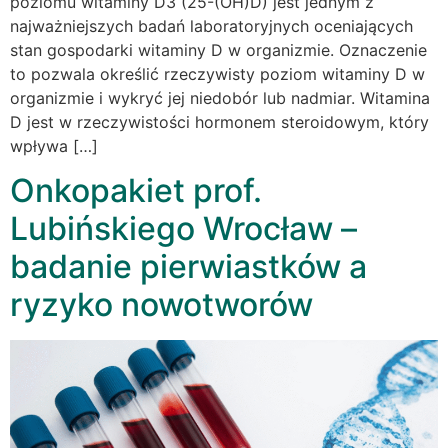
poziomu witaminy D3 (25-(OH)D) jest jednym z
najważniejszych badań laboratoryjnych oceniających
stan gospodarki witaminy D w organizmie. Oznaczenie
to pozwala określić rzeczywisty poziom witaminy D w
organizmie i wykryć jej niedobór lub nadmiar. Witamina
D jest w rzeczywistości hormonem steroidowym, który
wpływa […]
Onkopakiet prof.
Lubińskiego Wrocław –
badanie pierwiastków a
ryzyko nowotworów