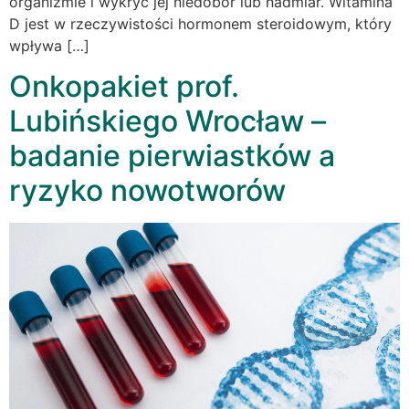
organizmie i wykryć jej niedobór lub nadmiar. Witamina
D jest w rzeczywistości hormonem steroidowym, który
wpływa […]
Onkopakiet prof.
Lubińskiego Wrocław –
badanie pierwiastków a
ryzyko nowotworów